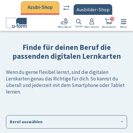
Zum Hauptinhalt springen
Azubi-Shop
Ausbilder-Shop
0
Suche
Mein Konto
Warenkorb
Menü
Mein Beruf
Finde für deinen Beruf die
passenden digitalen Lernkarten
Wenn du gerne flexibel lernst, sind die digitalen
Lernkarten genau das Richtige für dich. So kannst du
überall und jederzeit mit dem Smartphone oder Tablet
lernen.
Beruf auswählen