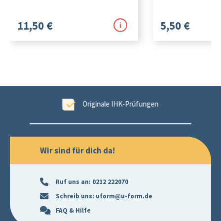
11,50 €
5,50 €
tet
Originale IHK-Prüfungen
Wir sind für dich da!
Ruf uns an:
0212 222070
Schreib uns:
uform@u-form.de
FAQ & Hilfe