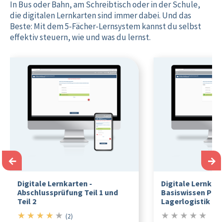
In Bus oder Bahn, am Schreibtisch oder in der Schule,
die digitalen Lernkarten sind immer dabei. Und das
Beste: Mit dem 5-Fächer-Lernsystem kannst du selbst
effektiv steuern, wie und was du lernst.
←
→
Digitale Lernkarten -
Digitale Lernkart
Abschlussprüfung Teil 1 und
Basiswissen Pro
Teil 2
Lagerlogistik
★
★
★
★
★
★
★
★
★
★
4/5
0/5
(2)