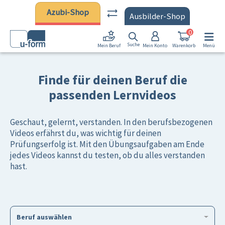
Zum Hauptinhalt springen
Azubi-Shop
Ausbilder-Shop
0
Suche
Mein Konto
Warenkorb
Menü
Mein Beruf
Finde für deinen Beruf die
passenden Lernvideos
Geschaut, gelernt, verstanden. In den berufsbezogenen
Videos erfährst du, was wichtig für deinen
Prüfungserfolg ist. Mit den Übungsaufgaben am Ende
jedes Videos kannst du testen, ob du alles verstanden
hast.
Beruf auswählen