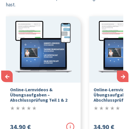
hast.
←
→
Online-Lernvideos &
Online-Lernvide
Übungsaufgaben –
Übungsaufgaben
Abschlussprüfung Teil 1 & 2
Abschlussprüfung
★
★
★
★
★
★
★
★
★
★
0/5
0/5
34,90 €
34,90 €