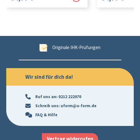
tet
Originale IHK-Prüfungen
Wir sind für dich da!
Ruf uns an:
0212 222070
Schreib uns:
uform@u-form.de
FAQ & Hilfe
Vertrag widerrufen