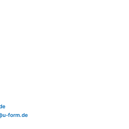
de
@u-form.de